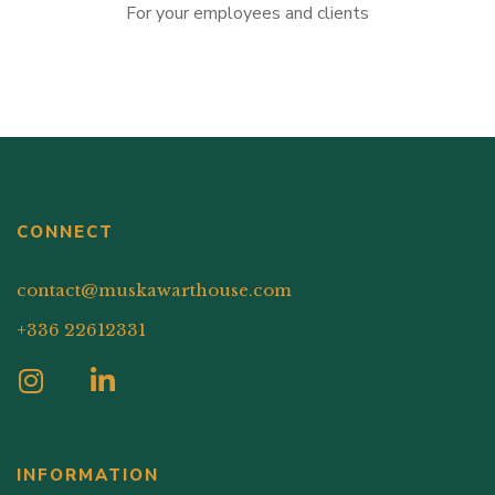
For your employees and clients
CONNECT
contact@muskawarthouse.com
+336 22612331
INFORMATION