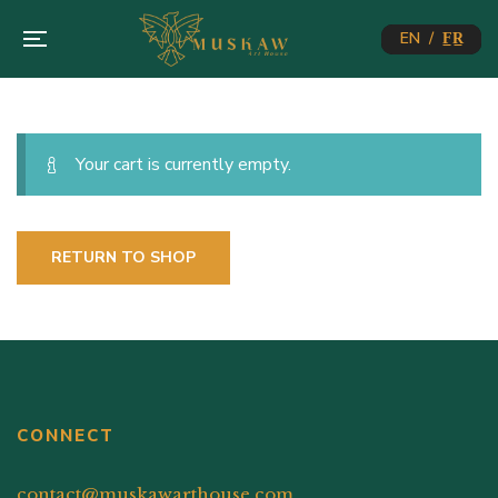
EN / F̲R̲
Your cart is currently empty.
RETURN TO SHOP
CONNECT
contact@muskawarthouse.com